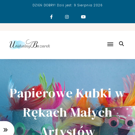
DZIEŃ DOBRY! Dziś jest:
9 Sierpnia 2026
N
O
W
Y
!
J
A
K
P
O
Papierowe Kubki w
M
A
Rękach Małych
L
O
W
Artystów
A