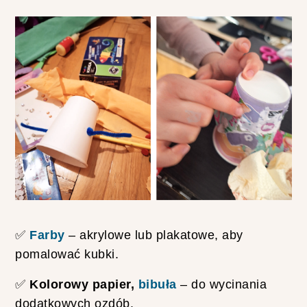
A
K
O
S
Z
U
L
K
I
Z
F
I
L
M
U
M
A
D
A
✅
Farby
– akrylowe lub plakatowe, aby
G
A
pomalować kubki.
S
K
✅
Kolorowy papier,
bibuła
– do wycinania
A
R
dodatkowych ozdób.