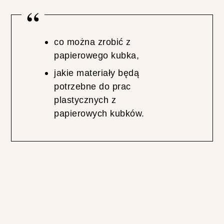
U
J
Ą
C
co można zrobić z
Y
papierowego kubka,
C
H
jakie materiały będą
potrzebne do prac
plastycznych z
papierowych kubków.
N
A
J
P
O
P
U
L
A