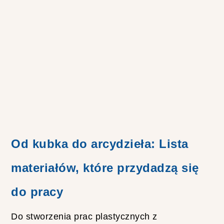
R
N
I
E
J
S
Z
E
F
A
R
B
Od kubka do arcydzieła: Lista
Y
D
O
materiałów, które przydadzą się
T
K
do pracy
A
N
I
Do stworzenia prac plastycznych z
N