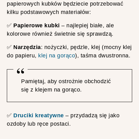
A
papierowych kubków będziecie potrzebować
C
kilku podstawowych materiałów:
T
I
O
✅
Papierowe kubki
– najlepiej białe, ale
N
kolorowe również świetnie się sprawdzą.
O
P
I
✅
Narzędzia
: nożyczki, pędzle, klej (mocny klej
N
do papieru,
klej na gorąco
), taśma dwustronna.
I
A
-
T
E
Pamiętaj, aby ostrożnie obchodzić
S
się z klejem na gorąco.
T
M
A
L
O
✅
Druciki kreatywne
– przydadzą się jako
W
ozdoby lub ręce postaci.
A
N
I