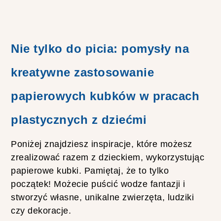
E
S
Ł
O
I
Nie tylko do picia: pomysły na
K
A
K
kreatywne zastosowanie
R
O
K
papierowych kubków w pracach
P
O
plastycznych z dziećmi
K
R
O
Poniżej znajdziesz inspiracje, które możesz
K
U
zrealizować razem z dzieckiem, wykorzystując
–
papierowe kubki. Pamiętaj, że to tylko
P
O
początek! Możecie puścić wodze fantazji i
M
stworzyć własne, unikalne zwierzęta, ludziki
Y
S
czy dekoracje.
Ł