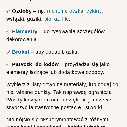
T
✅
Ozdoby
– np.
ruchome oczka
,
cekiny
,
E
wstążki, guziki,
piórka
,
filc
.
S
T
U
✅
Flamastry
– do rysowania szczegółów i
J
dekorowania.
Ę
K
R
✅
Brokat
– aby dodać blasku.
E
D
✅
Patyczki do lodów
– przydadzą się jako
K
I
elementy łączące lub dodatkowe ozdoby.
J
E
Wybierz z listy dowolne materiały, lub dodaj do
D
W
niej własne punkty. Tak naprawdę ogranicza
A
Was tylko wyobraźnia, a dzięki niej możecie
B
N
stworzyć fantastyczne postacie i stworki.
E
Z
Nie bójcie się eksperymentować z różnymi
A