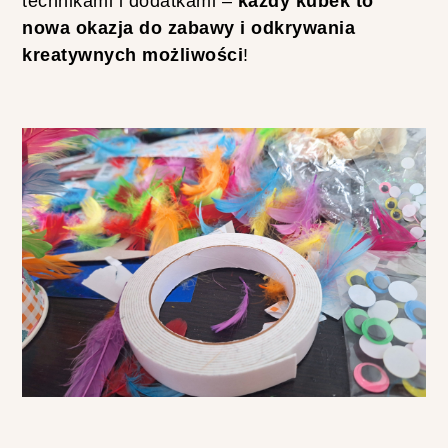
C
technikami i dodatkami –
każdy kubek to
T
nowa okazja do zabawy i odkrywania
I
O
kreatywnych możliwości
!
N
-
O
P
I
N
I
A
K
U
L
A
Ś
N
I
E
Ż
N
A
Z