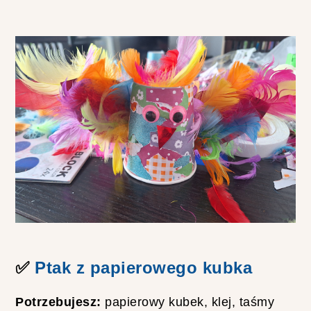
N
A
Ś
W
I
Ą
T
E
C
Z
N
E
D
I
Y
✅
Ptak z papierowego kubka
Potrzebujesz:
papierowy kubek, klej, taśmy