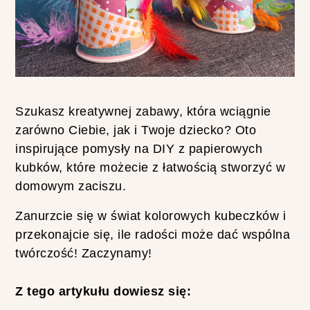
O
S
T
E
W
Z
O
Szukasz kreatywnej zabawy, która wciągnie
R
zarówno Ciebie, jak i Twoje dziecko? Oto
Y
inspirujące pomysły na DIY z papierowych
D
kubków, które możecie z łatwością stworzyć w
L
A
domowym zaciszu.
P
Zanurzcie się w świat kolorowych kubeczków i
O
C
przekonajcie się, ile radości może dać wspólna
Z
twórczość! Zaczynamy!
Ą
T
Z tego artykułu dowiesz się:
K