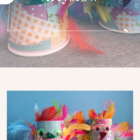
Ć
K
U
B
E
SIERPNIA 23, 2024
0
K
N
A
D
Z
I
E
Ń
M
A
M
Y
?
P
R