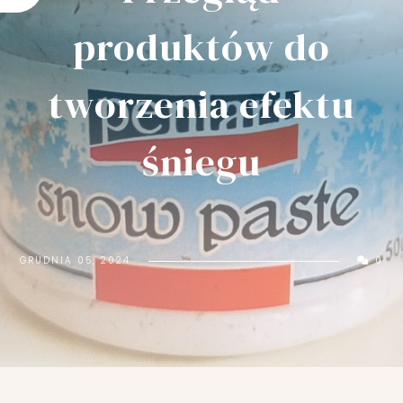
Ć
K
produktów do
U
B
E
tworzenia efektu
K
N
śniegu
A
D
Z
I
E
Ń
GRUDNIA 05, 2024
0
M
A
M
Y
?
P
R