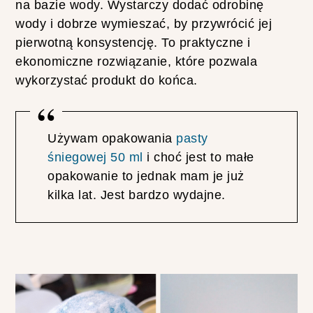
na bazie wody. Wystarczy dodać odrobinę
wody i dobrze wymieszać, by przywrócić jej
T
E
pierwotną konsystencję. To praktyczne i
S
ekonomiczne rozwiązanie, które pozwala
T
U
wykorzystać produkt do końca.
J
Ę
K
R
E
Używam opakowania
pasty
D
śniegowej 50 ml
i choć jest to małe
K
I
opakowanie to jednak mam je już
J
kilka lat. Jest bardzo wydajne.
E
D
W
A
B
N
E
Z
A