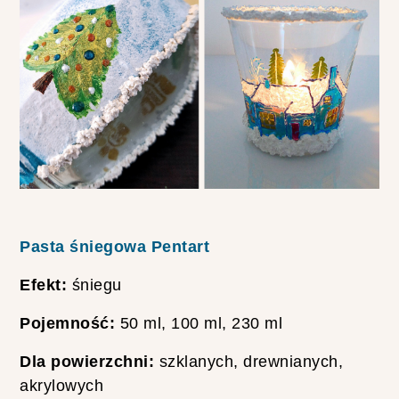
C
T
I
O
N
-
O
P
I
N
I
A
K
U
Pasta śniegowa Pentart
L
A
Ś
Efekt:
śniegu
N
I
Pojemność:
50 ml, 100 ml, 230 ml
E
Ż
N
Dla powierzchni:
szklanych, drewnianych,
A
akrylowych
Z