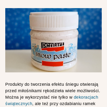
O
S
T
E
W
Z
O
R
Y
D
L
A
P
O
C
Produkty do tworzenia efektu śniegu otwierają
Z
przed miłośnikami rękodzieła wiele możliwości.
Ą
T
Można je wykorzystać nie tylko w
dekoracjach
K
świątecznych
, ale też przy ozdabianiu ramek