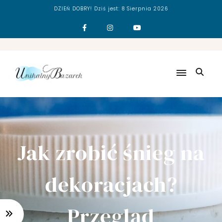
DZIEŃ DOBRY! Dziś jest:
8 Sierpnia 2026
N
O
W
Y
!
J
A
K
P
O
Jak zrobić śnieg na
M
A
dekoracjach?
L
O
W
Przegląd
A