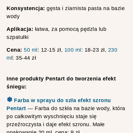
E
S
Konsystencja:
gęsta i ziarnista pasta na bazie
Ł
wody
O
I
Aplikacja:
łatwa, za pomocą pędzla lub
K
A
szpatułki
K
R
Cena:
50 ml
: 12-15 zł,
100 ml
: 18-23 zł,
230
O
K
m
l: 35-44 zł
P
O
K
R
Inne produkty Pentart do tworzenia efekt
O
śniegu:
K
U
❅
–
Farba w sprayu do szła efekt szronu
P
Pentart
— Farba do szkła na bazie wody, która
O
M
po całkowitym wyschnięciu staje się
Y
przeźroczysta i daje efekt szronu. Małe
S
Ł
opakowanie 20 ml, cena: 9 zł