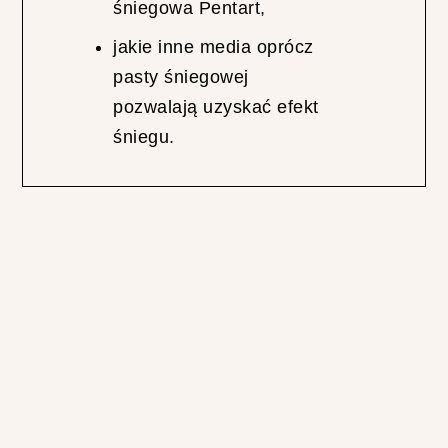
śniegowa Pentart,
R
N
jakie inne media oprócz
I
pasty śniegowej
E
J
pozwalają uzyskać efekt
S
śniegu.
Z
E
F
A
R
B
Y
D
O
T
K
A
N
I
N