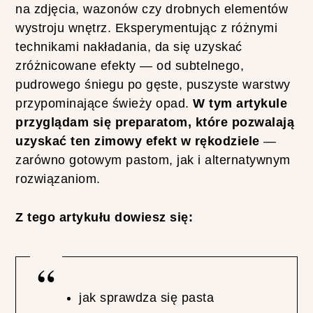
U
na zdjęcia, wazonów czy drobnych elementów
J
wystroju wnętrz. Eksperymentując z różnymi
Ą
technikami nakładania, da się uzyskać
C
zróżnicowane efekty — od subtelnego,
Y
C
pudrowego śniegu po gęste, puszyste warstwy
H
przypominające świeży opad.
W tym artykule
przyglądam się preparatom, które pozwalają
uzyskać ten zimowy efekt w rękodziele
—
zarówno gotowym pastom, jak i alternatywnym
rozwiązaniom.
N
A
J
Z tego artykułu dowiesz się:
P
O
P
U
L
jak sprawdza się pasta
A