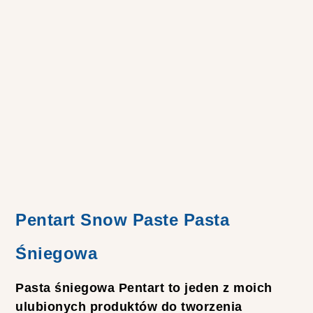
A
C
T
I
O
N
O
P
I
N
I
A
-
T
E
S
T
Pentart Snow Paste Pasta
M
A
L
Śniegowa
O
W
A
Pasta śniegowa Pentart to jeden z moich
N
I
ulubionych produktów do tworzenia