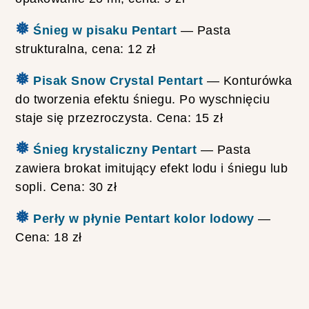
N
A
❅
Śnieg w pisaku Pentart
— Pasta
Ś
W
strukturalna, cena: 12 zł
I
Ą
❅
Pisak Snow Crystal Pentart
— Konturówka
T
E
do tworzenia efektu śniegu. Po wyschnięciu
C
staje się przezroczysta. Cena: 15 zł
Z
N
E
❅
Śnieg krystaliczny Pentart
— Pasta
D
zawiera brokat imitujący efekt lodu i śniegu lub
I
Y
sopli. Cena: 30 zł
❅
Perły w płynie Pentart kolor lodowy
—
Cena: 18 zł