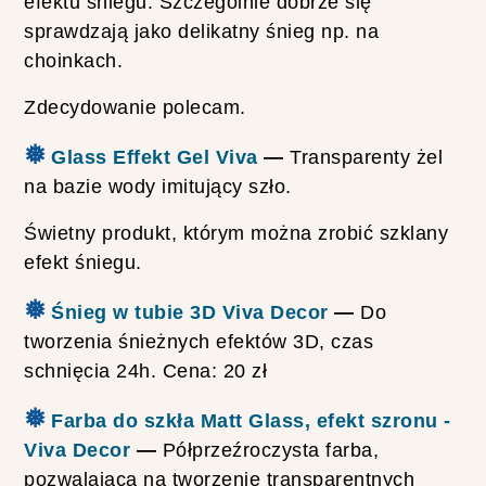
efektu śniegu. Szczególnie dobrze się
sprawdzają jako delikatny śnieg np. na
choinkach.
Zdecydowanie polecam.
❅
Glass Effekt Gel Viva
—
Transparenty żel
na bazie wody imitujący szło.
Świetny produkt, którym można zrobić szklany
efekt śniegu.
❅
Śnieg w tubie 3D Viva Decor
—
Do
tworzenia śnieżnych efektów 3D, czas
schnięcia 24h. Cena: 20 zł
❅
Farba do szkła Matt Glass, efekt szronu -
Viva Decor
—
Półprzeźroczysta farba,
pozwalająca na tworzenie transparentnych