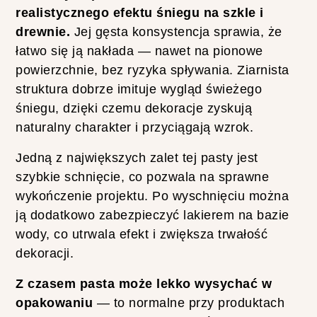
A
realistycznego efektu śniegu na szkle i
K
O
drewnie.
Jej gęsta konsystencja sprawia, że
S
łatwo się ją nakłada — nawet na pionowe
Z
U
powierzchnie, bez ryzyka spływania. Ziarnista
L
struktura dobrze imituje wygląd świeżego
K
I
śniegu, dzięki czemu dekoracje zyskują
Z
naturalny charakter i przyciągają wzrok.
F
I
Jedną z największych zalet tej pasty jest
L
M
szybkie schnięcie, co pozwala na sprawne
U
wykończenie projektu. Po wyschnięciu można
M
A
ją dodatkowo zabezpieczyć lakierem na bazie
D
wody, co utrwala efekt i zwiększa trwałość
A
G
dekoracji.
A
S
Z czasem pasta może lekko wysychać w
K
A
opakowaniu
— to normalne przy produktach
R