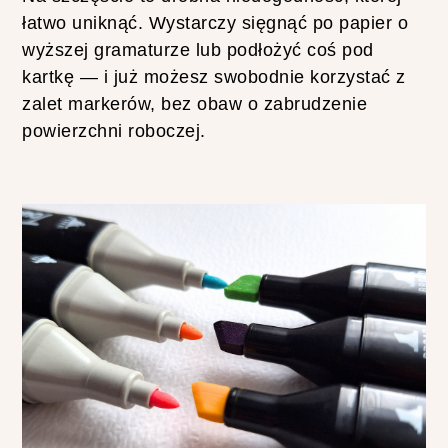
łatwo uniknąć. Wystarczy sięgnąć po papier o
T
wyższej gramaturze lub podłożyć coś pod
E
S
kartkę — i już możesz swobodnie korzystać z
T
zalet markerów, bez obaw o zabrudzenie
U
J
powierzchni roboczej.
Ę
K
R
E
D
K
I
J
E
D
W
A
B
N
E
Z
A