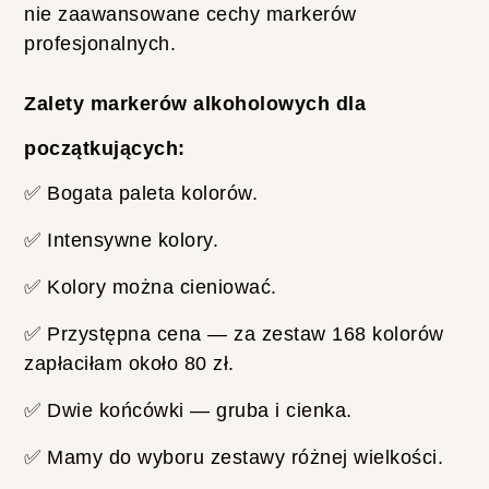
A
nie zaawansowane cechy markerów
C
profesjonalnych.
T
I
O
Zalety markerów alkoholowych dla
N
O
P
początkujących:
I
N
✅ Bogata paleta kolorów.
I
A
✅ Intensywne kolory.
-
T
E
✅ Kolory można cieniować.
S
T
✅ Przystępna cena — za zestaw 168 kolorów
M
A
zapłaciłam około 80 zł.
L
O
✅ Dwie końcówki — gruba i cienka.
W
A
✅ Mamy do wyboru zestawy różnej wielkości.
N
I