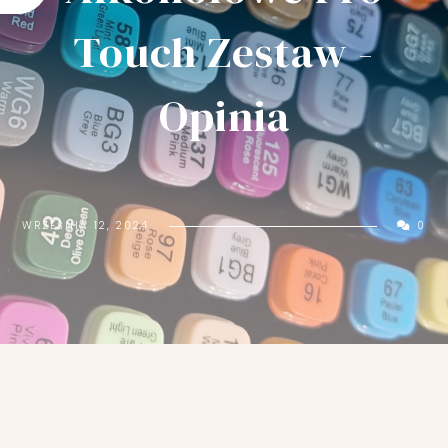
Ć
K
Touch Zestaw -
U
B
E
Opinia
K
N
A
D
Z
WRZEŚNIA 12, 2024
0
I
E
Ń
M
A
M
Y
?
P
R