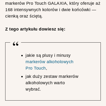
U
markerów Pro Touch GALAXIA, który oferuje aż
J
168 intensywnych kolorów i dwie końcówki —
Ą
cienką oraz ściętą.
C
Y
C
Z tego artykułu dowiesz się:
H
jakie są plusy i minusy
markerów alkoholowych
N
A
Pro Touch
,
J
jak duży zestaw markerów
P
O
alkoholowych warto
P
wybrać.
U
L
A