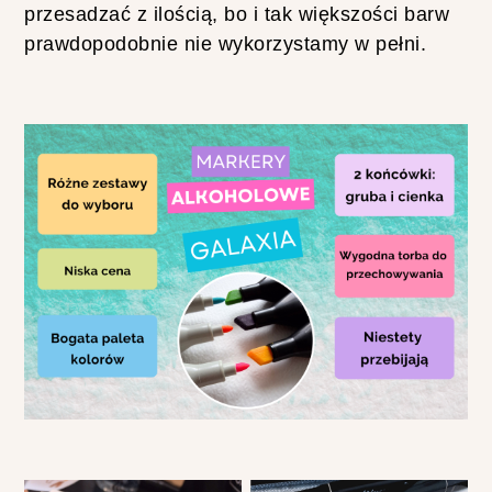
J
przesadzać z ilością, bo i tak większości barw
E
prawdopodobnie nie wykorzystamy w pełni.
S
I
E
N
N
E
B
R
A
N
S
O
L
E
T
K
I
Z
K
O
R
A
L