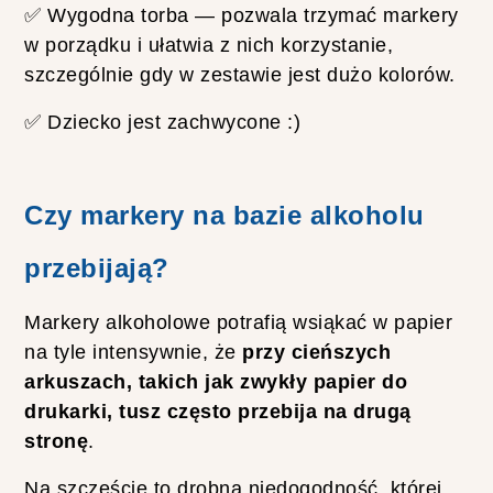
A
✅ Wygodna torba — pozwala trzymać markery
K
w porządku i ułatwia z nich korzystanie,
O
S
szczególnie gdy w zestawie jest dużo kolorów.
Z
U
✅ Dziecko jest zachwycone :)
L
K
I
Z
F
Czy markery na bazie alkoholu
I
L
przebijają?
M
U
M
Markery alkoholowe potrafią wsiąkać w papier
A
D
na tyle intensywnie, że
przy cieńszych
A
arkuszach, takich jak zwykły papier do
G
A
drukarki, tusz często przebija na drugą
S
stronę
.
K
A
R
Na szczęście to drobna niedogodność, której