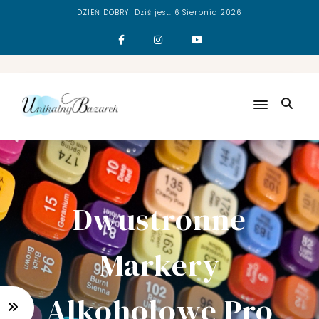
DZIEŃ DOBRY! Dziś jest:
6 Sierpnia 2026
N
O
W
Y
!
J
A
K
P
O
Dwustronne
M
A
Markery
L
O
W
Alkoholowe Pro
A