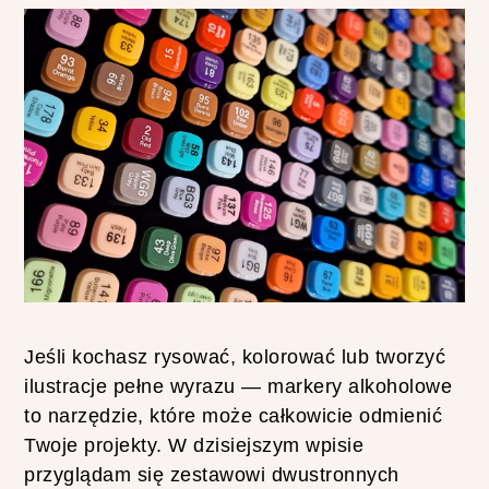
O
S
T
E
W
Z
O
R
Y
D
L
A
P
O
Jeśli kochasz rysować, kolorować lub tworzyć
C
ilustracje pełne wyrazu — markery alkoholowe
Z
to narzędzie, które może całkowicie odmienić
Ą
T
Twoje projekty. W dzisiejszym wpisie
K
przyglądam się zestawowi dwustronnych